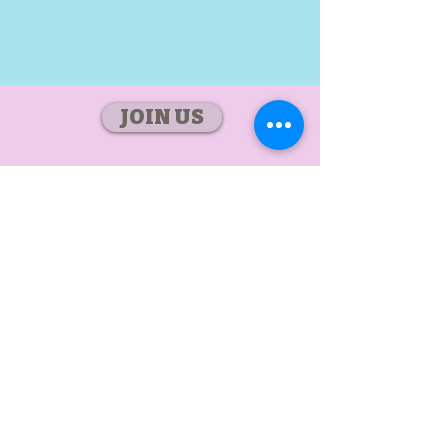
JOIN US
St. Rose of
Lima's School
Past Students'
Association
(Primary Section)