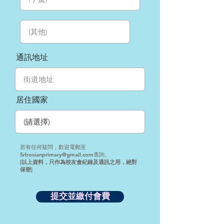
通訊地址
居住國家
若有任何疑問，歡迎電郵至
Srlrosianprimary@gmail.com
查詢。
[以上資料，只作為校友會紀錄及通訊之用，絕對
保密]
提交並繳付會費